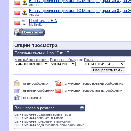
Вышел релиз программы "1С:Микропредприятие 8 для Эст
Anzela
Вышел релиз программы "1С:Микропредприятие 8 для Эст
Anzela
Проблема с PIN
McSimEst
Опции просмотра
Показаны темы с 1 по 17 из 17
Критерий сортировки
Порядок отображения
Показать
Новые сообщения
Популярная тема с новыми сообщениями
Нет новых сообщений
Популярная тема без новых сообщений
Тема закрыта
Ваши права в разделе
Вы
не можете
создавать новые темы
Вы
не можете
отвечать в темах
Вы
не можете
прикреплять вложения
Вы
не можете
редактировать свои сообщения