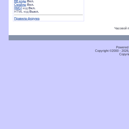
BB коды
Вкл.
Смайлы
Вкл.
[IMG]
код
Вкл.
HTML код
Выкл.
Правила форума
Часовой 
Powered b
Copyright ©2000 - 2026,
Copyri