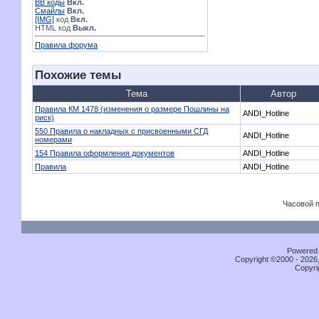
BB коды
Вкл.
Смайлы
Вкл.
[IMG]
код
Вкл.
HTML код
Выкл.
Правила форума
Похожие темы
Тема
Автор
Правила КМ 1478 (изменения о размере Пошлины на
ANDI_Hotline
риск)
550 Правила о накладных с присвоенными СГД
ANDI_Hotline
номерами
154 Правила оформления документов
ANDI_Hotline
Правила
ANDI_Hotline
Часовой 
Powered b
Copyright ©2000 - 2026,
Copyri