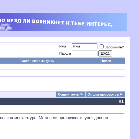
Имя
Запомнить?
Пароль
Сообщения за день
Поиск
Опции темы
Опции просмотра
#
1
аковая номенклатура. Можно ли организовать учет данных