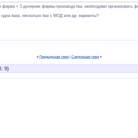
я фирма + 3 дочерних фирмы-производства, необходимо организовать фи
 одна база, несколько баз с МОД или др. варианты?
«
Предыдущая тема
|
Следующая тема
»
: 9)