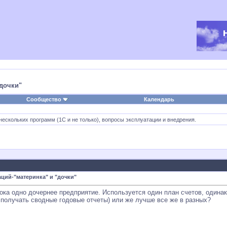
"дочки"
Сообщество
Календарь
нескольких программ (1С и не только), вопросы эксплуатации и внедрения.
аций-"материнка" и "дочки"
 пока одно дочернее предприятие. Используется один план счетов, один
ю получать сводные годовые отчеты) или же лучше все же в разных?