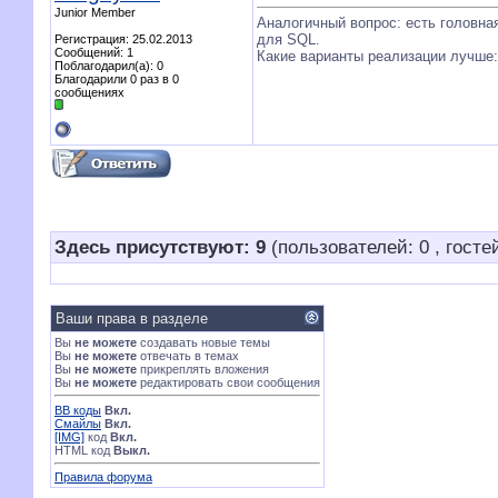
Junior Member
Аналогичный вопрос: есть головна
для SQL.
Регистрация: 25.02.2013
Сообщений: 1
Какие варианты реализации лучше:
Поблагодарил(а): 0
Благодарили 0 раз в 0
сообщениях
Здесь присутствуют: 9
(пользователей: 0 , гостей
Ваши права в разделе
Вы
не можете
создавать новые темы
Вы
не можете
отвечать в темах
Вы
не можете
прикреплять вложения
Вы
не можете
редактировать свои сообщения
BB коды
Вкл.
Смайлы
Вкл.
[IMG]
код
Вкл.
HTML код
Выкл.
Правила форума