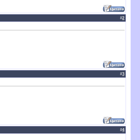
#
2
#
3
#
4