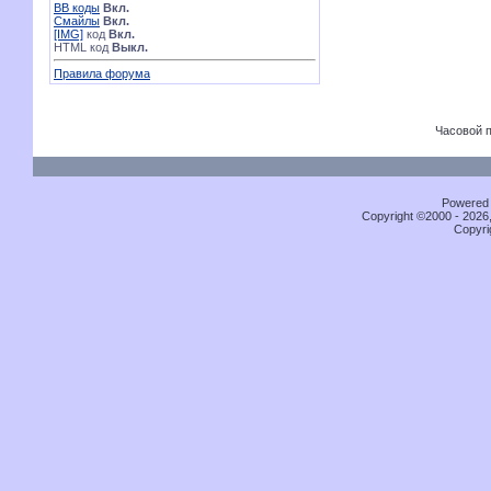
BB коды
Вкл.
Смайлы
Вкл.
[IMG]
код
Вкл.
HTML код
Выкл.
Правила форума
Часовой 
Powered b
Copyright ©2000 - 2026,
Copyri