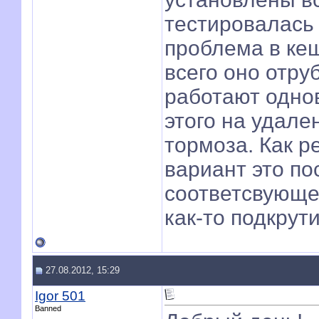
тестировалась 
проблема в ке
всего оно отру
работают однов
этого на удал
тормоза. Как р
вариант это по
соответсвующе
как-то подкрут
27.08.2012, 15:29
Igor 501
Banned