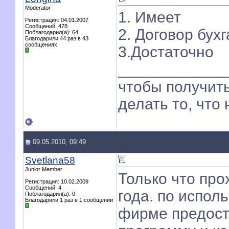
Moderator
1. Имеет
Регистрация: 04.01.2007
Сообщений: 478
2. Договор бух
Поблагодарил(а): 64
Благодарили 44 раз в 43
сообщениях
3.Достаточно
____________
чтобы получить
делать то, что
09.05.2010, 09:49
Svetlana58
Junior Member
Только что про
Регистрация: 10.02.2009
Сообщений: 4
года. по испо
Поблагодарил(а): 0
Благодарили 1 раз в 1 сообщении
фирме предост