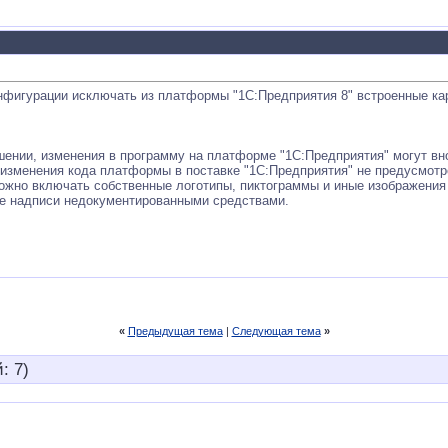
онфигурации исключать из платформы "1С:Предприятия 8" встроенные кар
шении, изменения в программу на платформе "1С:Предприятия" могут в
 изменения кода платформы в поставке "1С:Предприятия" не предусмот
жно включать собственные логотипы, пиктограммы и иные изображения 
е надписи недокументированными средствами.
«
Предыдущая тема
|
Следующая тема
»
: 7)