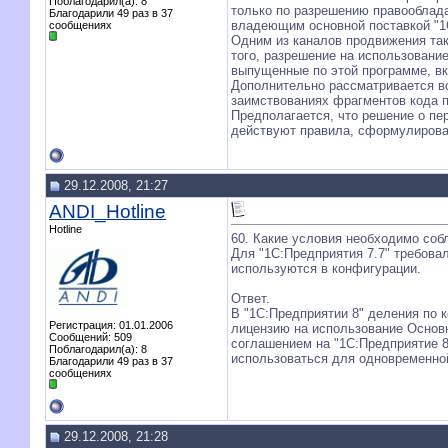
Поблагодарил(а): 8
только по разрешению правооблада
Благодарили 49 раз в 37
владеющим основной поставкой "1С
сообщениях
Одним из каналов продвижения так
того, разрешение на использовани
выпущенные по этой программе, в
Дополнительно рассматривается в
заимствованиях фрагментов кода п
Предполагается, что решение о пе
действуют правила, сформулиров
29.12.2008, 21:27
ANDI_Hotline
Hotline
60. Какие условия необходимо соб
Для "1С:Предприятия 7.7" требова
используются в конфигурации.
Ответ.
В "1С:Предприятии 8" деления по 
Регистрация: 01.01.2006
лицензию на использование Основн
Сообщений: 509
соглашением на "1С:Предприятие 8
Поблагодарил(а): 8
использоваться для одновременной
Благодарили 49 раз в 37
сообщениях
29.12.2008, 21:28