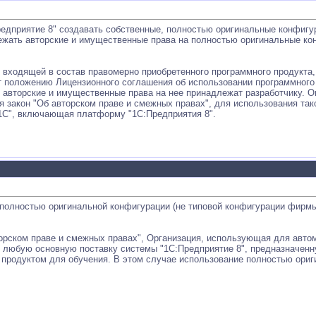
едприятие 8" создавать собственные, полностью оригинальные конфигу
ежать авторские и имущественные права на полностью оригинальные ко
 входящей в состав правомерно приобретенного программного продукта
т положению Лицензионного соглашения об использовании программного 
 авторские и имущественные права на нее принадлежат разработчику. О
 закон "Об авторском праве и смежных правах", для использования та
1С", включающая платформу "1С:Предприятия 8".
 полностью оригинальной конфигурации (не типовой конфигурации фирм
орском праве и смежных правах", Организация, использующая для авто
 любую основную поставку системы "1С:Предприятие 8", предназначенн
родуктом для обучения. В этом случае использование полностью ориг