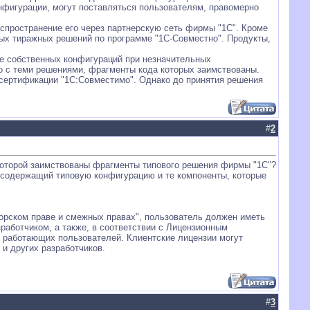
нфигурации, могут поставляться пользователям, правомерно
спространение его через партнерскую сеть фирмы "1С". Кроме
вых тиражных решений по программе "1С-Совместно". Продукты,
е собственных конфигураций при незначительных
о с теми решениями, фрагменты кода которых заимствованы.
 сертификации "1С:Совместимо". Однако до принятия решения
#
2
 которой заимствованы фрагменты типового решения фирмы "1С"?
, содержащий типовую конфигурацию и те компоненты, которые
торском праве и смежных правах", пользователь должен иметь
работчиком, а также, в соответствии с Лицензионным
о работающих пользователей. Клиентские лицензии могут
и других разработчиков.
#
3