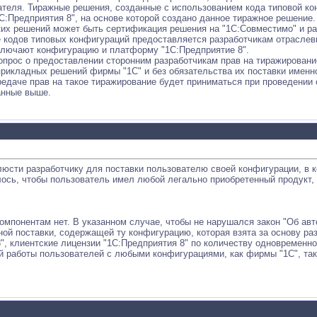
теля. Тиражные решения, созданные с использованием кода типовой ко
:Предприятия 8", на основе которой создано данное тиражное решение.
их решений может быть сертификация решения на "1С:Совместимо" и ра
е кодов типовых конфигураций предоставляется разработчикам отрасле
ключают конфигурацию и платформу "1С:Предприятие 8".
опрос о предоставлении сторонним разработчикам прав на тиражировани
рикладных решений фирмы "1С" и без обязательства их поставки именн
редаче прав на такое тиражирование будет приниматься при проведении
анные выше.
люсти разработчику для поставки пользователю своей конфигурации, в
лось, чтобы пользователь имел любой легально приобретенный продукт
компонентам нет. В указанном случае, чтобы не нарушался закон "Об ав
ой поставки, содержащей ту конфигурацию, которая взята за основу раз
", клиентские лицензии "1С:Предприятия 8" по количеству одновременн
 работы пользователей с любыми конфигурациями, как фирмы "1С", так 