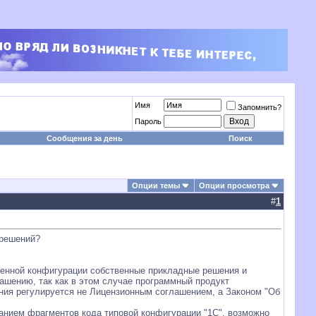
Имя
Запомнить?
Пароль
Сообщения за день
Поиск
Опции темы
Опции просмотра
#
1
 решений?
тенной конфигурации собственные прикладные решения и
ашению, так как в этом случае программный продукт
ения регулируется не Лицензионным соглашением, а Законом "Об
ванием фрагментов кода типовой конфигурации "1С", возможно