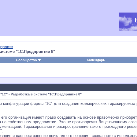
дприятия
системе "1С:Предприятие 8"
Сообщество
Календарь
С" - Разработка в системе "1С:Предприятие 8"
ые конфигурации фирмы "1С" для создания коммерческих тиражируемых
его организация имеют право создавать на основе правомерно приобре
а на собственном предприятии. Это не противоречит Лицензионному согл
кументацией. Тиражирование и распространение такого прикладного реш
".
ование и распространение прикладного решения, созданного с использо