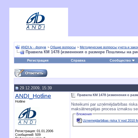
ANDI.lv - форум
>
Общие вопросы
>
Методические вопросы учета и зако
Правила КМ 1478 (изменения о размере Пошлины на ри
Регистрация
Справка
Сообщество
29.12.2009, 15:39
ANDI_Hotline
Правила КМ 1478 (изменения о раз
Hotline
Noteikumi par uzņēmējdarbības riska 
maksātnespējas procesa izmaksu seg
Вложения
Uznemejdarbibas riska V nod 2010
Регистрация: 01.01.2006
Сообщений: 509