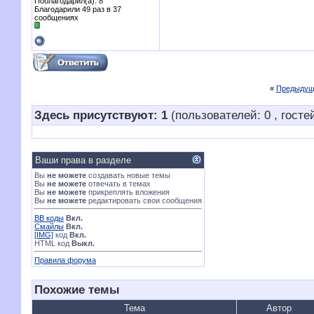
Поблагодарил(а): 8
Благодарили 49 раз в 37
сообщениях
«
Предыдущ
Здесь присутствуют: 1
(пользователей: 0 , гостей
Ваши права в разделе
Вы
не можете
создавать новые темы
Вы
не можете
отвечать в темах
Вы
не можете
прикреплять вложения
Вы
не можете
редактировать свои сообщения
BB коды
Вкл.
Смайлы
Вкл.
[IMG]
код
Вкл.
HTML код
Выкл.
Правила форума
Похожие темы
Тема
Автор