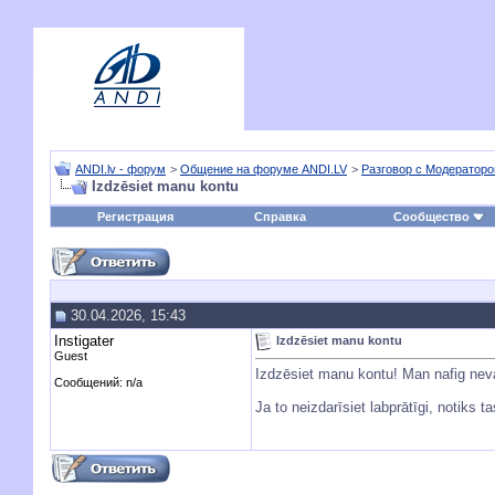
ANDI.lv - форум
>
Общение на форуме ANDI.LV
>
Разговор с Модератор
Izdzēsiet manu kontu
Регистрация
Справка
Сообщество
30.04.2026, 15:43
Instigater
Izdzēsiet manu kontu
Guest
Izdzēsiet manu kontu! Man nafig neva
Сообщений: n/a
Ja to neizdarīsiet labprātīgi, notiks