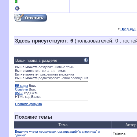
«
Предыдущ
Здесь присутствуют: 6
(пользователей: 0 , гостей
Ваши права в разделе
Вы
не можете
создавать новые темы
Вы
не можете
отвечать в темах
Вы
не можете
прикреплять вложения
Вы
не можете
редактировать свои сообщения
BB коды
Вкл.
Смайлы
Вкл.
[IMG]
код
Вкл.
HTML код
Выкл.
Правила форума
Похожие темы
Тема
Автор
Ведение учета нескольких организаций-"материнка" и
Tatjanka
"дочки"