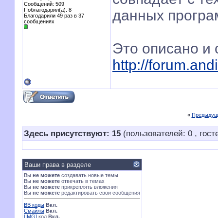
Сообщений: 509
Поблагодарил(а): 8
данных програм
Благодарили 49 раз в 37
сообщениях
Это описано и 
http://forum.an
«
Предыдущ
Здесь присутствуют: 15
(пользователей: 0 , гост
Ваши права в разделе
Вы
не можете
создавать новые темы
Вы
не можете
отвечать в темах
Вы
не можете
прикреплять вложения
Вы
не можете
редактировать свои сообщения
BB коды
Вкл.
Смайлы
Вкл.
[IMG]
код
Вкл.