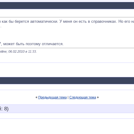
н как бы берется автоматически. У меня он есть в справочниках. Но его 
.
7, может быть поэтому отличается.
ine; 06.02.2010 в
11:33
.
«
Предыдущая тема
|
Следующая тема
»
: 8)