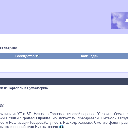
хгалтерию
Сообщество
Календарь
в из Торговли в Бухгалтерию
19)
очники из УТ в БП. Нашел в Торговле типовой перенос "Сервис - Обмен 
бки в связи с файлом правил, но, допустим, преодолели. Пытаюсь загр
место РеализацииТоваровУслуг есть Расход. Хорошо. Смотрю файл правил
ыгрузка в российскую Бухгалтерию
.