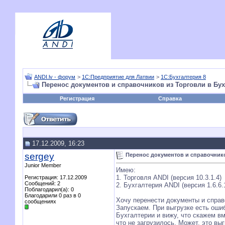
ANDI.lv - форум
>
1С:Предприятие для Латвии
>
1С:Бухгалтерия 8
Перенос документов и справочников из Торговли в Бу
Регистрация
Справка
17.12.2009, 16:23
sergey
Перенос документов и справочнико
Junior Member
Имею:
1. Торговля ANDI (версия 10.3.1.4)
Регистрация: 17.12.2009
Сообщений: 2
2. Бухгалтерия ANDI (версия 1.6.6.
Поблагодарил(а): 0
Благодарили 0 раз в 0
Хочу перенести документы и справ
сообщениях
Запускаем. При выгрузке есть оши
Бухгалтерии и вижу, что скажем в
что не загрузилось. Может, это в