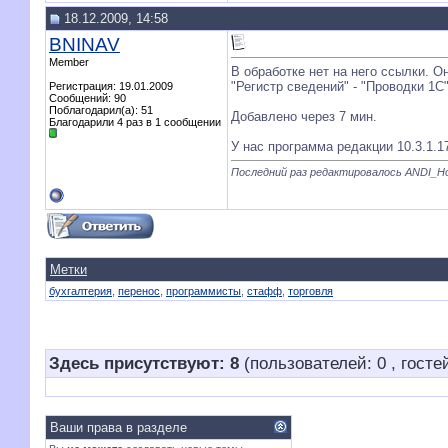
18.12.2009, 14:58
BNINAV
Member
В обработке нет на него ссылки. О
"Регистр сведений" - "Проводки 1С"
Регистрация: 19.01.2009
Сообщений: 90
Поблагодарил(а): 51
Добавлено через 7 мин.
Благодарили 4 раз в 1 сообщении
У нас программа редакции 10.3.1.1
Последний раз редактировалось ANDI_Hotl
Метки
бухгалтерия
,
перенос
,
программисты
,
стафф
,
торговля
Здесь присутствуют: 8
(пользователей: 0 , гостей
Ваши права в разделе