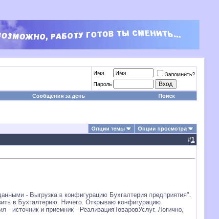
Имя
Запомнить?
Пароль
Сообщения за день
Поиск
Опции темы
Опции просмотра
#
1
данными - Выгрузка в конфигурацию Бухгалтерия предприятия".
узить в Бухгалтерию. Ничего. Открываю конфигурацию
 - источник и приемник - РеализацияТоваровУслуг. Логично,