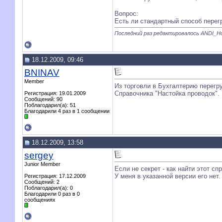
Вопрос:
Есть ли стандартный способ перегр
Последний раз редактировалось ANDI_Hotl
18.12.2009, 09:46
BNINAV
Member
Из торговли в Бухгалтерию перегру
Справочника "Настойка проводок". 
Регистрация: 19.01.2009
Сообщений: 90
Поблагодарил(а): 51
Благодарили 4 раз в 1 сообщении
18.12.2009, 13:58
sergey
Junior Member
Если не секрет - как найти этот сп
У меня в указанной версии его нет.
Регистрация: 17.12.2009
Сообщений: 2
Поблагодарил(а): 0
Благодарили 0 раз в 0
сообщениях