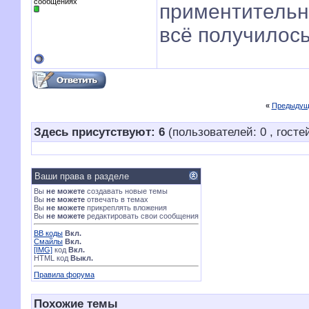
сообщениях
приментительно
всё получилос
«
Предыдущ
Здесь присутствуют: 6
(пользователей: 0 , гостей
Ваши права в разделе
Вы
не можете
создавать новые темы
Вы
не можете
отвечать в темах
Вы
не можете
прикреплять вложения
Вы
не можете
редактировать свои сообщения
BB коды
Вкл.
Смайлы
Вкл.
[IMG]
код
Вкл.
HTML код
Выкл.
Правила форума
Похожие темы