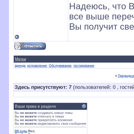
Надеюсь, что 
все выше переч
Вы получит св
Метки
аренда
,
исправление
,
Обслуживание
,
тестирование
«
Предыдущ
Здесь присутствуют: 7
(пользователей: 0 , гостей
Ваши права в разделе
Вы
не можете
создавать новые темы
Вы
не можете
отвечать в темах
Вы
не можете
прикреплять вложения
Вы
не можете
редактировать свои сообщения
BB коды
Вкл.