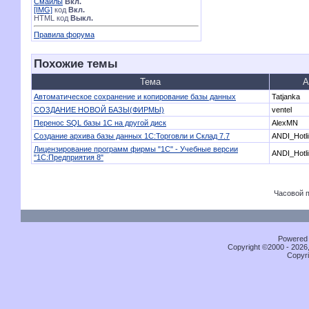
Смайлы
Вкл.
[IMG]
код
Вкл.
HTML код
Выкл.
Правила форума
Похожие темы
Тема
А
Автоматическое сохранение и копирование базы данных
Tatjanka
СОЗДАНИЕ НОВОЙ БАЗЫ(ФИРМЫ)
ventel
Перенос SQL базы 1C на другой диск
AlexMN
Создание архива базы данных 1С:Торговли и Склад 7.7
ANDI_Hotl
Лицензирование программ фирмы "1С" - Учебные версии
ANDI_Hotl
"1С:Предприятия 8"
Часовой 
Powered b
Copyright ©2000 - 2026,
Copyri