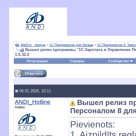
ANDI.lv - форум
>
1С:Предприятие для Латвии
>
1С:Предприятие 8. Зарп
Вышел релиз программы "1С:Зарплата и Управление Пе
1.0.32.2
Регистрация
Справка
Сообщество
06.01.2026, 10:11
ANDI_Hotline
Вышел релиз пр
Hotline
Персоналом 8 для 
Pievienots:
1. Aizpildīts re