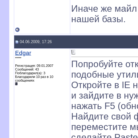
Иначе же майл 
нашей базы.
04.06.2009, 17:26
Edgar
*****
Попробуйте от
Регистрация: 09.01.2007
Сообщений: 43
подобные утил
Поблагодарил(а): 3
Благодарили 10 раз в 10
сообщениях
Откройте в IE 
и зайдите в ну
нажать F5 (обн
Найдите свой 
переместите мы
сделайте Paste