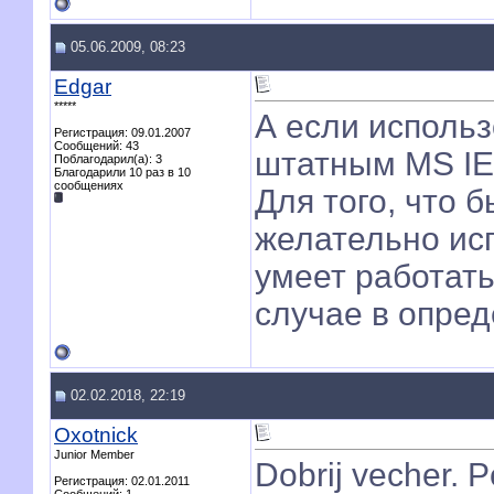
05.06.2009, 08:23
Edgar
*****
А если использов
Регистрация: 09.01.2007
Сообщений: 43
штатным MS IE
Поблагодарил(а): 3
Благодарили 10 раз в 10
сообщениях
Для того, что 
желательно исп
умеет работат
случае в опред
02.02.2018, 22:19
Oxotnick
Junior Member
Dobrij vecher. 
Регистрация: 02.01.2011