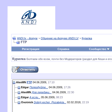
ANDI.lv - форум
>
Общение на форуме ANDI.LV
>
Курилка
FTP
Регистрация
Справка
Сообщество
Курилка
Болтаем обо всем, почти без Модераторов (раздел для Кеши и его
AlexMN
FTP
04.06.2009,
17:10
Edgar
Попробуйте...
04.06.2009,
17:26
AlexMN
Для передачи...
04.06.2009,
22:30
Edgar
А если...
05.06.2009,
08:23
Oxotnick
Dobrij vecher. Pozalujsta...
02.02.2018,
22:19