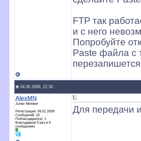
FTP так работае
и с него невоз
Попробуйте отк
Paste файла с 
перезапишется
04.06.2009, 22:30
AlexMN
Junior Member
Для передачи ис
Регистрация: 09.01.2009
Сообщений: 16
Поблагодарил(а): 1
Благодарили 0 раз в 0
сообщениях