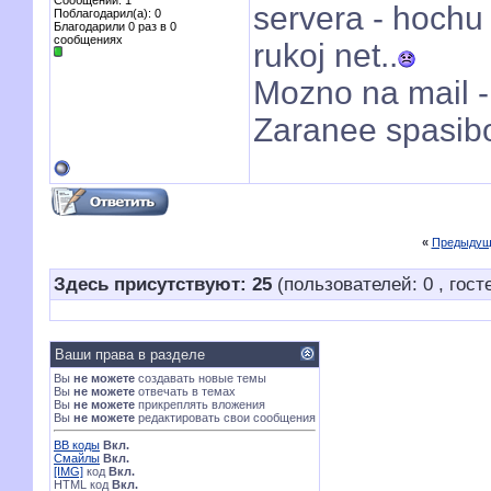
Сообщений: 1
servera - hochu 
Поблагодарил(а): 0
Благодарили 0 раз в 0
сообщениях
rukoj net..
Mozno na mail 
Zaranee spasib
«
Предыдущ
Здесь присутствуют: 25
(пользователей: 0 , гост
Ваши права в разделе
Вы
не можете
создавать новые темы
Вы
не можете
отвечать в темах
Вы
не можете
прикреплять вложения
Вы
не можете
редактировать свои сообщения
BB коды
Вкл.
Смайлы
Вкл.
[IMG]
код
Вкл.
HTML код
Вкл.