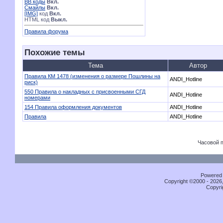
BB коды
Вкл.
Смайлы
Вкл.
[IMG]
код
Вкл.
HTML код
Выкл.
Правила форума
Похожие темы
Тема
Автор
Правила КМ 1478 (изменения о размере Пошлины на
ANDI_Hotline
риск)
550 Правила о накладных с присвоенными СГД
ANDI_Hotline
номерами
154 Правила оформления документов
ANDI_Hotline
Правила
ANDI_Hotline
Часовой 
Powered b
Copyright ©2000 - 2026,
Copyri