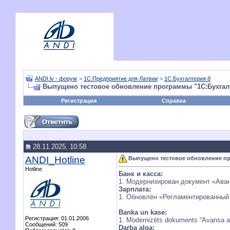
ANDI.lv - форум
>
1С:Предприятие для Латвии
>
1С:Бухгалтерия 8
Выпущено тестовое обновление программы "1С:Бухгалте
Регистрация
Справка
28.11.2025, 10:58
ANDI_Hotline
Выпущено тестовое обновление про
Hotline
Банк и касса:
1. Модернизирован документ «Аван
Зарплата:
1. Обновлён «Регламентированный
Banka un kase:
Регистрация: 01.01.2006
1. Modernizēts dokuments “Avansa at
Сообщений: 509
Darba alga: