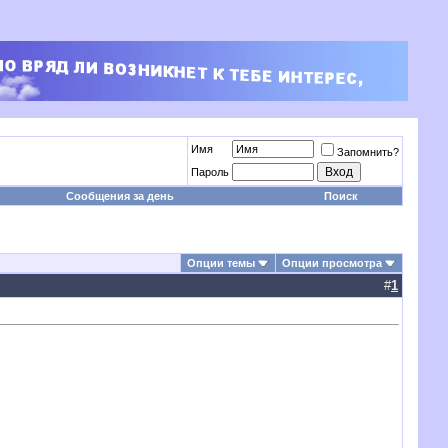
Имя
Запомнить?
Пароль
Сообщения за день
Поиск
Опции темы
Опции просмотра
#
1