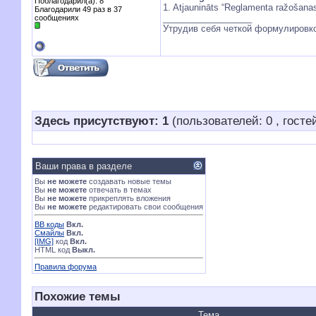
Поблагодарил(а): 8
1. Atjaunināts “Reglamenta ražošanas
Благодарили 49 раз в 37
__________________
сообщениях
Утрудив себя четкой формулировко
Здесь присутствуют: 1
(пользователей: 0 , гостей
Ваши права в разделе
Вы
не можете
создавать новые темы
Вы
не можете
отвечать в темах
Вы
не можете
прикреплять вложения
Вы
не можете
редактировать свои сообщения
BB коды
Вкл.
Смайлы
Вкл.
[IMG]
код
Вкл.
HTML код
Выкл.
Правила форума
Похожие темы
Тема