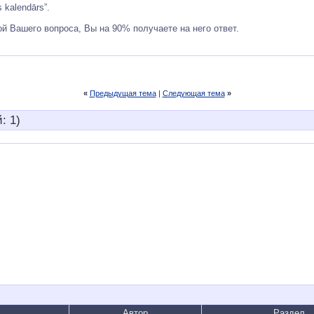
 kalendārs”.
й Вашего вопроса, Вы на 90% получаете на него ответ.
«
Предыдущая тема
|
Следующая тема
»
: 1)
Автор
Раздел