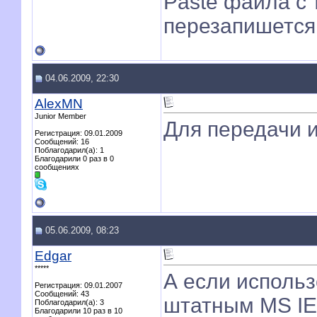
Paste файла с 
перезапишется
04.06.2009, 22:30
AlexMN
Junior Member
Для передачи ис
Регистрация: 09.01.2009
Сообщений: 16
Поблагодарил(а): 1
Благодарили 0 раз в 0
сообщениях
05.06.2009, 08:23
Edgar
*****
А если использов
Регистрация: 09.01.2007
Сообщений: 43
штатным MS IE
Поблагодарил(а): 3
Благодарили 10 раз в 10