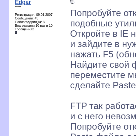
Edgar
*****
Попробуйте от
Регистрация: 09.01.2007
Сообщений: 43
подобные утил
Поблагодарил(а): 3
Благодарили 10 раз в 10
сообщениях
Откройте в IE 
и зайдите в ну
нажать F5 (обн
Найдите свой 
переместите мы
сделайте Paste
FTP так работае
и с него невоз
Попробуйте отк