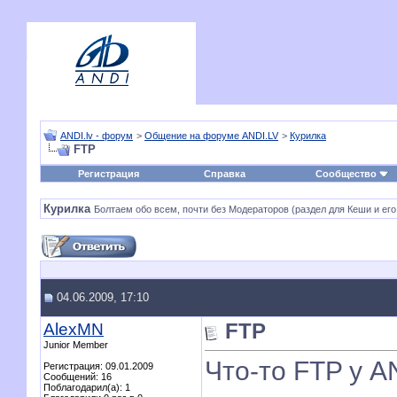
ANDI.lv - форум
>
Общение на форуме ANDI.LV
>
Курилка
FTP
Регистрация
Справка
Сообщество
Курилка
Болтаем обо всем, почти без Модераторов (раздел для Кеши и его
04.06.2009, 17:10
AlexMN
FTP
Junior Member
Что-то FTP у A
Регистрация: 09.01.2009
Сообщений: 16
Поблагодарил(а): 1