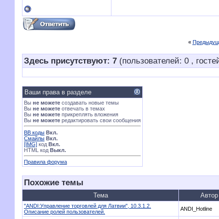
«
Предыдущ
Здесь присутствуют: 7
(пользователей: 0 , гостей
Ваши права в разделе
Вы
не можете
создавать новые темы
Вы
не можете
отвечать в темах
Вы
не можете
прикреплять вложения
Вы
не можете
редактировать свои сообщения
BB коды
Вкл.
Смайлы
Вкл.
[IMG]
код
Вкл.
HTML код
Выкл.
Правила форума
Похожие темы
Тема
Автор
"ANDI:Управление торговлей для Латвии", 10.3.1.2.
ANDI_Hotline
Описание ролей пользователей.