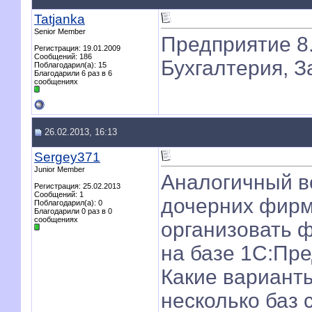
Tatjanka
Senior Member
Предприятие 8.
Регистрация: 19.01.2009
Сообщений: 186
Бухгалтерия, З
Поблагодарил(а): 15
Благодарили 6 раз в 6
сообщениях
26.02.2013, 16:13
Sergey371
Junior Member
Аналогичный во
Регистрация: 25.02.2013
Сообщений: 1
дочерних фирм
Поблагодарил(а): 0
Благодарили 0 раз в 0
сообщениях
организовать 
на базе 1С:Пре
Какие варианты
несколько баз 