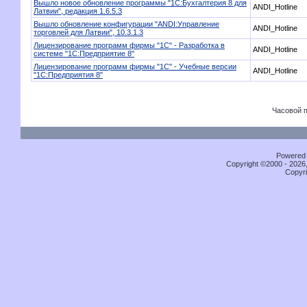
Вышло новое обновление программы "1С:Бухгалтерия 8 для
ANDI_Hotline
Латвии", редакция 1.6.5.3
Вышло обновление конфигурации "ANDI:Управление
ANDI_Hotline
торговлей для Латвии", 10.3.1.3
Лицензирование программ фирмы "1С" - Разработка в
ANDI_Hotline
системе "1С:Предприятие 8"
Лицензирование программ фирмы "1С" - Учебные версии
ANDI_Hotline
"1С:Предприятия 8"
Часовой 
Powered b
Copyright ©2000 - 2026,
Copyri