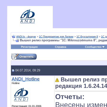
ANDI.lv - форум
>
1С:Предприятие для Латвии
>
1С:Бухгалтерия 8
>
1С д
Вышел релиз программы "1С: Mikrouzņēmums 8", редакц
Регистрация
Справка
Сообщество
04.07.2014, 09:29
ANDI_Hotline
Вышел релиз пр
Hotline
редакция 1.6.24.1
Отчеты:
Внесены измен
Регистрация: 01.01.2006