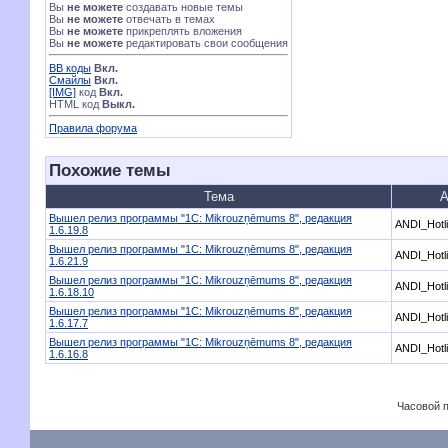
Вы
не можете
создавать новые темы
Вы
не можете
отвечать в темах
Вы
не можете
прикреплять вложения
Вы
не можете
редактировать свои сообщения
BB коды
Вкл.
Смайлы
Вкл.
[IMG]
код
Вкл.
HTML код
Выкл.
Правила форума
Похожие темы
Тема
А
Вышел релиз программы "1С: Mikrouzņēmums 8", редакция
ANDI_Hotl
1.6.19.8
Вышел релиз программы "1С: Mikrouzņēmums 8", редакция
ANDI_Hotl
1.6.21.9
Вышел релиз программы "1С: Mikrouzņēmums 8", редакция
ANDI_Hotl
1.6.18.10
Вышел релиз программы "1С: Mikrouzņēmums 8", редакция
ANDI_Hotl
1.6.17.7
Вышел релиз программы "1С: Mikrouzņēmums 8", редакция
ANDI_Hotl
1.6.16.8
Часовой 