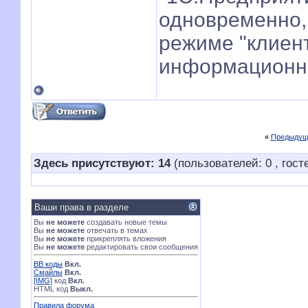
одновременно,
режиме "клиент
информационно
«
Предыдущ
Здесь присутствуют: 14
(пользователей: 0 , гост
Ваши права в разделе
Вы
не можете
создавать новые темы
Вы
не можете
отвечать в темах
Вы
не можете
прикреплять вложения
Вы
не можете
редактировать свои сообщения
BB коды
Вкл.
Смайлы
Вкл.
[IMG]
код
Вкл.
HTML код
Выкл.
Правила форума