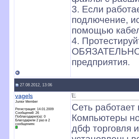
3. Если работае
подлючение, и
помощью кабел
4. Протестируй
ОБЯЗАТЕЛЬНО
предприятия.
27.08.2012, 13:06
vagels
Junior Member
Сеть работает 
Регистрация: 14.01.2009
Сообщений: 26
Компьютеры нов
Поблагодарил(а): 0
Благодарили 2 раз в 2
сообщениях
дбф торговля и
установлены вс