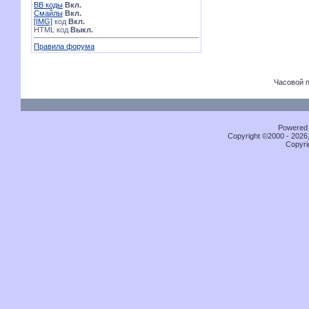
BB коды
Вкл.
Смайлы
Вкл.
[IMG]
код
Вкл.
HTML код
Выкл.
Правила форума
Часовой 
Powered b
Copyright ©2000 - 2026,
Copyri