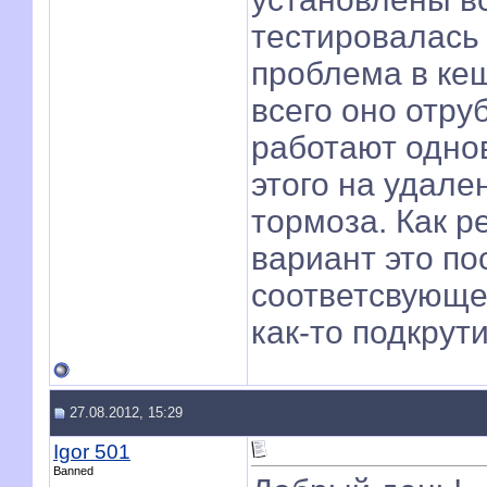
тестировалась 
проблема в ке
всего оно отру
работают однов
этого на удал
тормоза. Как р
вариант это по
соответсвующе
как-то подкрут
27.08.2012, 15:29
Igor 501
Banned