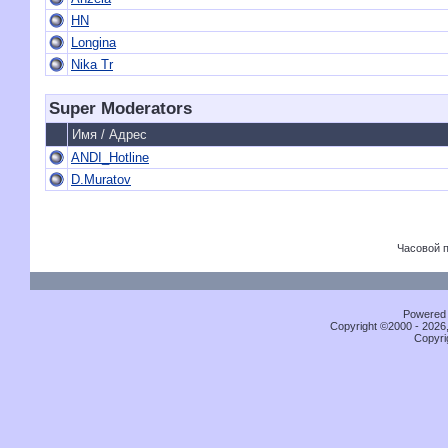
HN
Longina
Nika Tr
Super Moderators
Имя / Адрес
ANDI_Hotline
D.Muratov
Часовой 
Powered b
Copyright ©2000 - 2026,
Copyri