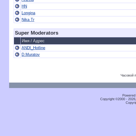
HN
Longina
Nika Tr
Super Moderators
Имя / Адрес
ANDI_Hotline
D.Muratov
Часовой 
Powered b
Copyright ©2000 - 2026,
Copyri