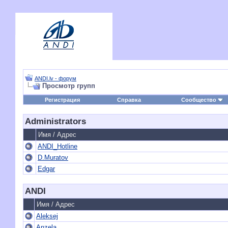
ANDI.lv - форум
Просмотр групп
Регистрация
Справка
Сообщество
Administrators
Имя / Адрес
ANDI_Hotline
D.Muratov
Edgar
ANDI
Имя / Адрес
Aleksej
Anzela