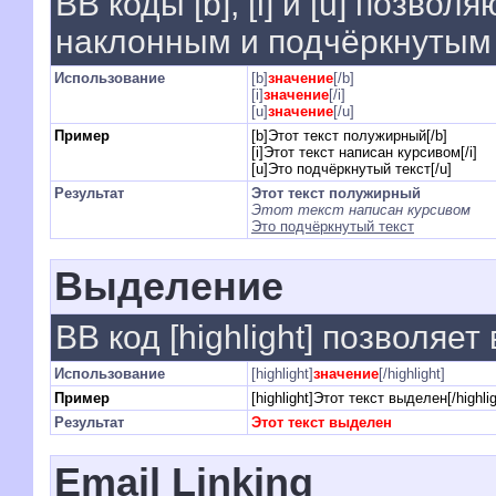
BB коды [b], [i] и [u] позво
наклонным и подчёркнутым 
Использование
[b]
значение
[/b]
[i]
значение
[/i]
[u]
значение
[/u]
Пример
[b]Этот текст полужирный[/b]
[i]Этот текст написан курсивом[/i]
[u]Это подчёркнутый текст[/u]
Результат
Этот текст полужирный
Этот текст написан курсивом
Это подчёркнутый текст
Выделение
BB код [highlight] позволяет
Использование
[highlight]
значение
[/highlight]
Пример
[highlight]Этот текст выделен[/highlig
Результат
Этот текст выделен
Email Linking