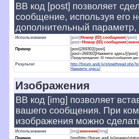
BB код [post] позволяет сде
сообщение, используя его н
дополнительный параметр, 
Использование
[post]
Номер (ID) сообщения
[/post]
[post=
Номер (ID) сообщения
]
знач
Пример
[post]269302[/post]
[post=269302]Нажмите здесь![/post]
(Предупреждение: ID темы/сообщения дан
Результат
http://forum.andi.lv/showthread.php
Нажмите здесь!
Изображения
BB код [img] позволяет вст
вашего сообщения. При комб
изображения можно сделать
Использование
[img]
значение
[/img]
Пример
[img]http://forum.andi.lv/images/stat