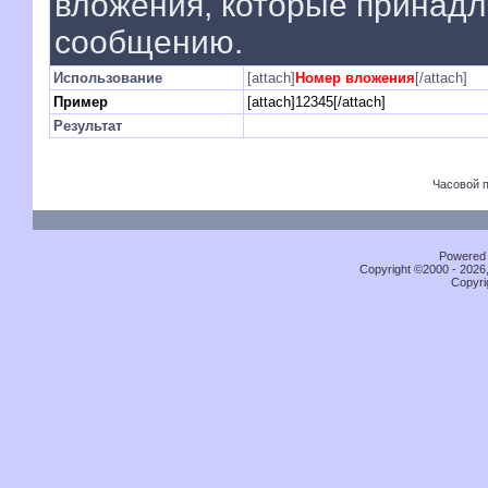
вложения, которые принад
сообщению.
Использование
[attach]
Номер вложения
[/attach]
Пример
[attach]12345[/attach]
Результат
Часовой 
Powered b
Copyright ©2000 - 2026,
Copyri