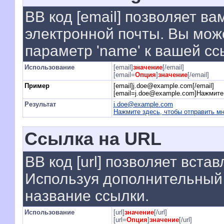
BB код [email] позволяет ва
электронной почты. Вы мож
параметр 'name' к вашей сс
Использование
[email]
значение
[/email]
[email=
Опция
]
значение
[/email]
Пример
[email]j.doe@example.com[/email]
[email=j.doe@example.com]Нажмите 
Результат
j.doe@example.com
Нажмите здесь, чтобы отправить м
Ссылка на URL
BB код [url] позволяет вст
Используя дополнительный 
название ссылки.
Использование
[url]
значение
[/url]
[url=
Опция
]
значение
[/url]