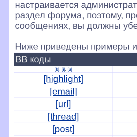
настраивается администра
раздел форума, поэтому, п
сообщениях, вы должны убе
Ниже приведены примеры и
BB коды
[b]
,
[i]
,
[u]
[highlight]
[email]
[url]
[thread]
[post]