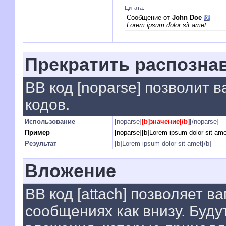
Цитата:
Сообщение от
John Doe
Lorem ipsum dolor sit amet
Прекратить распозна
BB код [noparse] позволит 
кодов.
Использование
[noparse]
[b]значение[/b]
[/noparse]
Пример
[noparse][b]Lorem ipsum dolor sit ame
Результат
[b]Lorem ipsum dolor sit amet[/b]
Вложение
BB код [attach] позволяет 
сообщениях как внизу. Буду