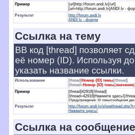
Пример
[url]http://forum.andi.lv[/url]
[url=http://forum.andi.lv]ANDI.lv - фор
Результат
http://forum.andi.lv
ANDI.lv - форум
Ссылка на тему
BB код [thread] позволяет с
её номер (ID). Используя 
указать название ссылки.
Использование
[thread]
Номер (ID) темы
[/thread]
[thread=
Номер (ID) темы
]
значение
Пример
[thread]42918[/thread]
[thread=42918]Нажмите здесь![/threa
(Предупреждение: ID темы/сообщения дан
Результат
http://forum.andi.lv/showthread.php?
Нажмите здесь!
Ссылка на сообщени