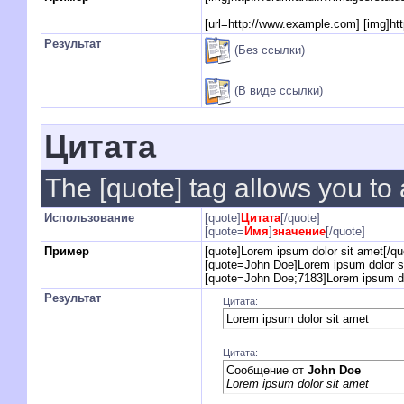
[url=http://www.example.com] [img]htt
Результат
(Без ссылки)
(В виде ссылки)
Цитата
The [quote] tag allows you to 
Использование
[quote]
Цитата
[/quote]
[quote=
Имя
]
значение
[/quote]
Пример
[quote]Lorem ipsum dolor sit amet[/qu
[quote=John Doe]Lorem ipsum dolor si
[quote=John Doe;7183]Lorem ipsum dol
Результат
Цитата:
Lorem ipsum dolor sit amet
Цитата:
Сообщение от
John Doe
Lorem ipsum dolor sit amet