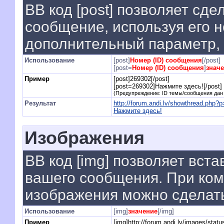
BB код [post] позволяет сде
сообщение, используя его н
дополнительный параметр, 
Использование
[post]
Номер (ID) сообщения
[/post]
[post=
Номер (ID) сообщения
]
знач
Пример
[post]269302[/post]
[post=269302]Нажмите здесь![/post]
(Предупреждение: ID темы/сообщения дан
Результат
http://forum.andi.lv/showthread.php
Нажмите здесь!
Изображения
BB код [img] позволяет вст
вашего сообщения. При комб
изображения можно сделать
Использование
[img]
значение
[/img]
Пример
[img]http://forum.andi.lv/images/stat