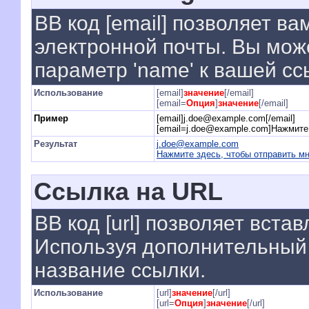
BB код [email] позволяет ва
электронной почты. Вы мож
параметр 'name' к вашей сс
Использование
[email]
значение
[/email]
[email=
Опция
]
значение
[/email]
Пример
[email]j.doe@example.com[/email]
[email=j.doe@example.com]Нажмите 
Результат
j.doe@example.com
Нажмите здесь, чтобы отправить м
Ссылка на URL
BB код [url] позволяет вст
Используя дополнительный 
название ссылки.
Использование
[url]
значение
[/url]
[url=
Опция
]
значение
[/url]