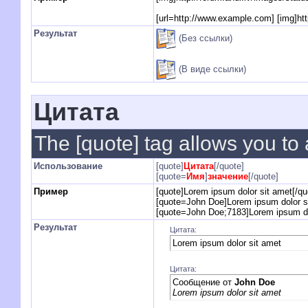
[url=http://www.example.com] [img]htt
Результат
(Без ссылки)
(В виде ссылки)
Цитата
The [quote] tag allows you to 
Использование
[quote]
Цитата
[/quote]
[quote=
Имя
]
значение
[/quote]
Пример
[quote]Lorem ipsum dolor sit amet[/qu
[quote=John Doe]Lorem ipsum dolor si
[quote=John Doe;7183]Lorem ipsum dol
Результат
Цитата:
Lorem ipsum dolor sit amet
Цитата:
Сообщение от
John Doe
Lorem ipsum dolor sit amet