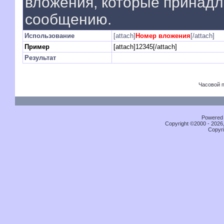
вложения, которые принад
сообщению.
Использование
[attach]
Номер вложения
[/attach]
Пример
[attach]12345[/attach]
Результат
Часовой 
Powered b
Copyright ©2000 - 2026,
Copyri