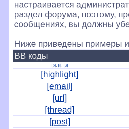
настраивается администра
раздел форума, поэтому, п
сообщениях, вы должны убе
Ниже приведены примеры и
BB коды
[b]
,
[i]
,
[u]
[highlight]
[email]
[url]
[thread]
[post]