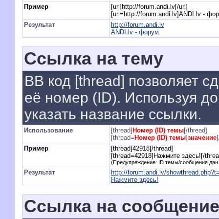
Пример
[url]http://forum.andi.lv[/url]
[url=http://forum.andi.lv]ANDI.lv - фор
Результат
http://forum.andi.lv
ANDI.lv - форум
Ссылка на тему
BB код [thread] позволяет с
её номер (ID). Используя 
указать название ссылки.
Использование
[thread]
Номер (ID) темы
[/thread]
[thread=
Номер (ID) темы
]
значение
Пример
[thread]42918[/thread]
[thread=42918]Нажмите здесь![/threa
(Предупреждение: ID темы/сообщения дан
Результат
http://forum.andi.lv/showthread.php?
Нажмите здесь!
Ссылка на сообщени