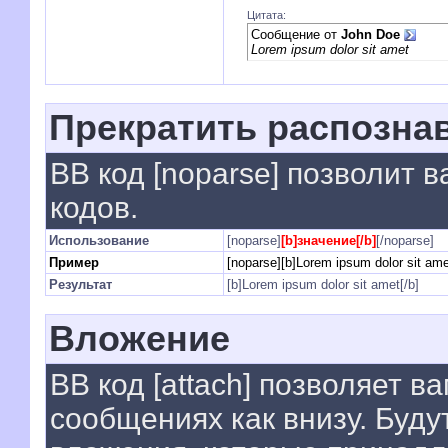
Цитата:
Сообщение от
John Doe
Lorem ipsum dolor sit amet
Прекратить распозна
BB код [noparse] позволит 
кодов.
Использование
[noparse]
[b]значение[/b]
[/noparse]
Пример
[noparse][b]Lorem ipsum dolor sit ame
Результат
[b]Lorem ipsum dolor sit amet[/b]
Вложение
BB код [attach] позволяет 
сообщениях как внизу. Буду