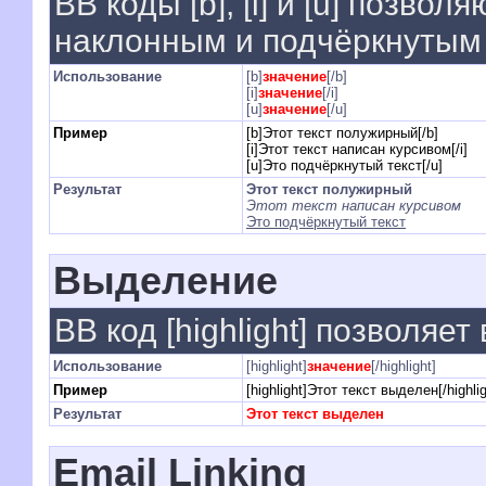
BB коды [b], [i] и [u] позво
наклонным и подчёркнутым 
Использование
[b]
значение
[/b]
[i]
значение
[/i]
[u]
значение
[/u]
Пример
[b]Этот текст полужирный[/b]
[i]Этот текст написан курсивом[/i]
[u]Это подчёркнутый текст[/u]
Результат
Этот текст полужирный
Этот текст написан курсивом
Это подчёркнутый текст
Выделение
BB код [highlight] позволяет
Использование
[highlight]
значение
[/highlight]
Пример
[highlight]Этот текст выделен[/highlig
Результат
Этот текст выделен
Email Linking