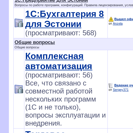
1С:Предприятие для Эстонии
Вопросы по работе программ, конфигураций. Правила лицензирования, услови
1С:Бухгалтерия 8
Вышел офиц
для Эстонии
от
Anzela
(просматривают: 568)
Общие вопросы
Общие вопросы
Комплексная
автоматизация
(просматривают: 56)
Все, что связано с
Ведение уч
совместной работой
от
Sergey371
нескольких программ
(1С и не только),
вопросы эксплуатации и
внедрения.