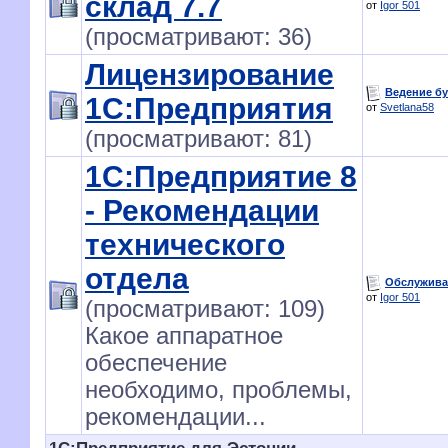
склад 7.7
от
Igor 501
(просматривают: 36)
Лицензирование
Ведение бу
1С:Предприятия
от
Svetlana58
(просматривают: 81)
1С:Предприятие 8
- Рекомендации
технического
отдела
Обслужива
от
Igor 501
(просматривают: 109)
Какое аппаратное
обеспечение
необходимо, проблемы,
рекомендации...