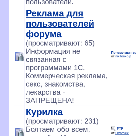
пользователи.
Реклама для
пользователей
форума
(просматривают: 65)
Информация не
Почему мы пе
от
nikitenko.p
связанная с
программами 1С.
Коммерческая реклама,
секс, знакомства,
лекарства -
ЗАПРЕЩЕНА!
Курилка
(просматривают: 231)
Болтаем обо всем,
FTP
от
Oxotnick