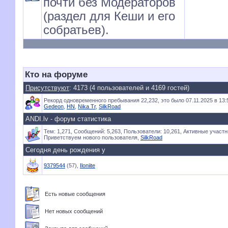
почти без Модераторов
(раздел для Кеши и его
собратьев).
Кто на форуме
Присутствуют
: 4173 (4 пользователей и 4169 гостей)
Рекорд одновременного пребывания 22,232, это было 07.11.2025 в 13:
Gedeon
,
HN
,
Nika Tr
,
SilkRoad
ANDI.lv - форум статистика
Тем: 1,271, Сообщений: 5,263, Пользователи: 10,261,
Активные участн
Приветствуем нового пользователя,
SilkRoad
Сегодня день рождения у
9379544
(57),
Iloniite
Есть новые сообщения
Нет новых сообщений