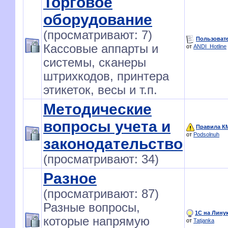
Торговое
оборудование
(просматривают: 7)
Пользовате
Кассовые аппарты и
от
ANDI_Hotline
системы, сканеры
штрихкодов, принтера
этикеток, весы и т.п.
Методические
вопросы учета и
Правила КМ
от
Podsolnuh
законодательство
(просматривают: 34)
Разное
(просматривают: 87)
Разные вопросы,
1C на Линук
которые напрямую
от
Tatjanka