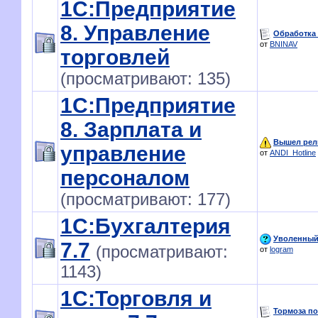
1С:Предприятие
8. Управление
Обработка
от
BNINAV
торговлей
(просматривают: 135)
1С:Предприятие
8. Зарплата и
Вышел рели
управление
от
ANDI_Hotline
персоналом
(просматривают: 177)
1С:Бухгалтерия
Уволенный 
7.7
(просматривают:
от
logram
1143)
1С:Торговля и
Тормоза по