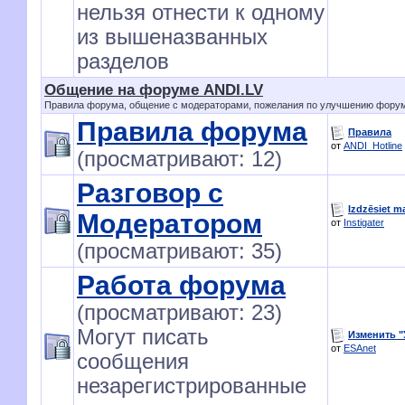
нельзя отнести к одному
из вышеназванных
разделов
Общение на форуме ANDI.LV
Правила форума, общение с модераторами, пожелания по улучшению форума
Правила форума
Правила
от
ANDI_Hotline
(просматривают: 12)
Разговор с
Izdzēsiet m
Модератором
от
Instigater
(просматривают: 35)
Работа форума
(просматривают: 23)
Могут писать
Изменить 
от
ESAnet
сообщения
незарегистрированные