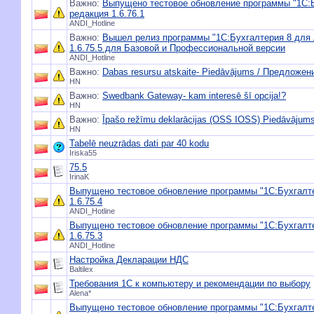
Важно:
Выпущено тестовое обновление программы "1С:Б
редакция 1.6.76.1
ANDI_Hotline
Важно:
Вышел релиз программы "1С:Бухгалтерия 8 для 
1.6.75.5 для Базовой и Профессиональной версии
ANDI_Hotline
Важно:
Dabas resursu atskaite- Piedāvājums / Предложен
HN
Важно:
Swedbank Gateway- kam interesē šī opcija!?
HN
Важно:
Īpašo režīmu deklarācijas (OSS IOSS) Piedāvāju
HN
Tabelē neuzrādas dati par 40 kodu
Iriska55
75.5
IrinaK
Выпущено тестовое обновление программы "1С:Бухгалте
1.6.75.4
ANDI_Hotline
Выпущено тестовое обновление программы "1С:Бухгалте
1.6.75.3
ANDI_Hotline
Настройка Декларации НДС
Baltilex
Требования 1С к компьютеру и рекомендации по выбору
Alena*
Выпущено тестовое обновление программы "1С:Бухгалте