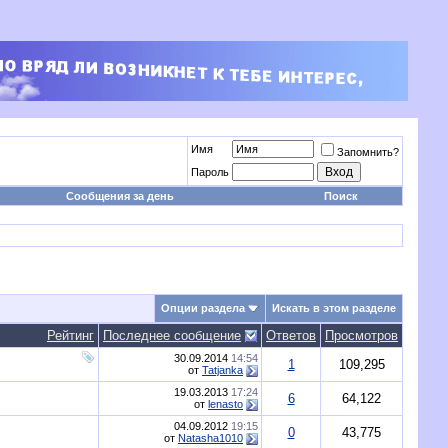
Имя
Запомнить?
Пароль
Сообщения за день
Поиск
Опции раздела
Искать в этом разделе
Рейтинг
Последнее сообщение
Ответов
Просмотров
30.09.2014
14:54
1
109,295
от
Tatjanka
19.03.2013
17:24
6
64,122
от
lenasto
04.09.2012
19:15
0
43,775
от
Natasha1010