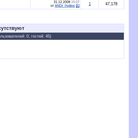
31.12.2008
15:07
1
47,178
от
ANDI_Hotline
сутствуют
льзователей: 0, гостей: 45)