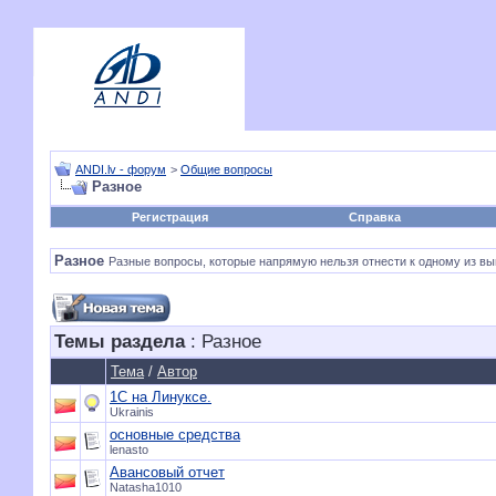
ANDI.lv - форум
>
Общие вопросы
Разное
Регистрация
Справка
Разное
Разные вопросы, которые напрямую нельзя отнести к одному из в
Темы раздела
: Разное
Тема
/
Автор
1C на Линуксе.
Ukrainis
основные средства
lenasto
Авансовый отчет
Natasha1010