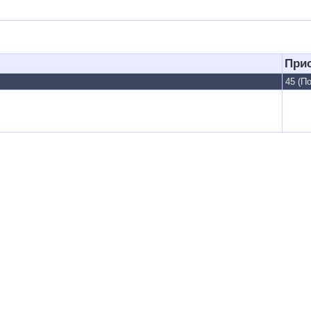
При
45 (По