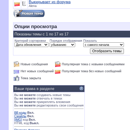
Выкидывает из форума
Alena
Опции просмотра
Показаны темы с 1 по 17 из 17
Критерий сортировки
Порядок отображения
Показать
Новые сообщения
Популярная тема с новыми сообщениями
Нет новых сообщений
Популярная тема без новых сообщений
Тема закрыта
Ваши права в разделе
Вы
не можете
создавать новые темы
Вы
не можете
отвечать в темах
Вы
не можете
прикреплять вложения
Вы
не можете
редактировать свои сообщения
BB коды
Вкл.
Смайлы
Вкл.
[IMG]
код
Вкл.
HTML код
Выкл.