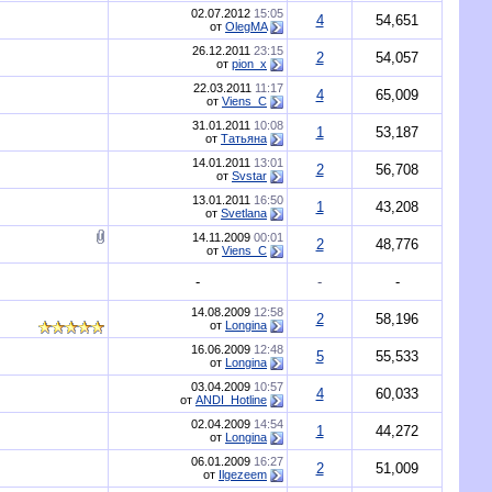
02.07.2012
15:05
4
54,651
от
OlegMA
26.12.2011
23:15
2
54,057
от
pion_x
22.03.2011
11:17
4
65,009
от
Viens_C
31.01.2011
10:08
1
53,187
от
Татьяна
14.01.2011
13:01
2
56,708
от
Svstar
13.01.2011
16:50
1
43,208
от
Svetlana
14.11.2009
00:01
2
48,776
от
Viens_C
-
-
-
14.08.2009
12:58
2
58,196
от
Longina
16.06.2009
12:48
5
55,533
от
Longina
03.04.2009
10:57
4
60,033
от
ANDI_Hotline
02.04.2009
14:54
1
44,272
от
Longina
06.01.2009
16:27
2
51,009
от
Ilgezeem