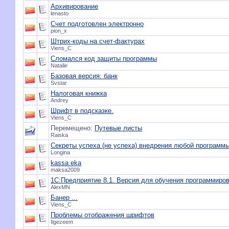
Архивирование
lenasto
Счет подготовлен электронно
pion_x
Штрих-коды на счет-фактурах
Viens_C
Сломался код защиты программы
Natalie
Базовая версия: банк
Svstar
Налоговая книжка
Andrey
Шрифт в подсказке.
Viens_C
Перемещено:
Путевые листы
Raiska
Секреты успеха (не успеха) внедрения любой программы
Longina
kassa eka
maksa2009
1С:Предприятие 8.1. Версия для обучения программиро
AlexMN
Банер ...
Viens_C
Проблемы отображения шрифтов
Ilgezeem