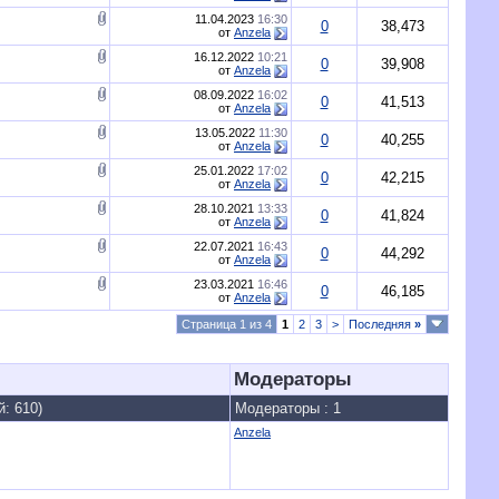
11.04.2023
16:30
0
38,473
от
Anzela
16.12.2022
10:21
0
39,908
от
Anzela
08.09.2022
16:02
0
41,513
от
Anzela
13.05.2022
11:30
0
40,255
от
Anzela
25.01.2022
17:02
0
42,215
от
Anzela
28.10.2021
13:33
0
41,824
от
Anzela
22.07.2021
16:43
0
44,292
от
Anzela
23.03.2021
16:46
0
46,185
от
Anzela
Страница 1 из 4
1
2
3
>
Последняя
»
Модераторы
й: 610)
Модераторы : 1
Anzela