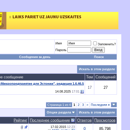
Имя
Запомнить?
Пароль
Сообщения за день
Поиск
Искать в этом разделе
ее сообщение
Тем
Сообщений
икропредприятие для Эстонии", редакция 1.6.46.5
17
27
14.08.2025
17:01
Страница 1 из 4
1
2
3
>
Последняя
»
Опции раздела
Искать в этом разделе
Рейтинг
Последнее сообщение
Ответов
Просмотров
17.02.2015
12:23
0
85,798