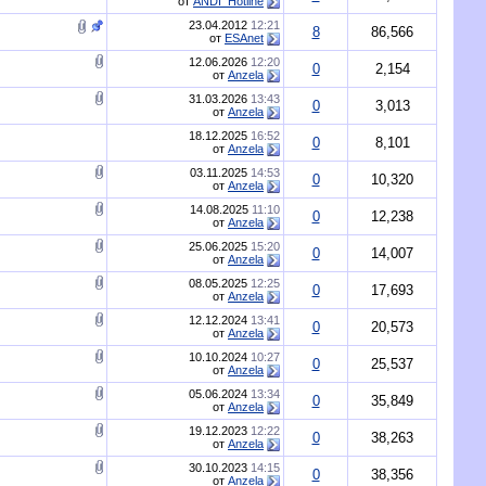
от
ANDI_Hotline
23.04.2012
12:21
8
86,566
от
ESAnet
12.06.2026
12:20
0
2,154
от
Anzela
31.03.2026
13:43
0
3,013
от
Anzela
18.12.2025
16:52
0
8,101
от
Anzela
03.11.2025
14:53
0
10,320
от
Anzela
14.08.2025
11:10
0
12,238
от
Anzela
25.06.2025
15:20
0
14,007
от
Anzela
08.05.2025
12:25
0
17,693
от
Anzela
12.12.2024
13:41
0
20,573
от
Anzela
10.10.2024
10:27
0
25,537
от
Anzela
05.06.2024
13:34
0
35,849
от
Anzela
19.12.2023
12:22
0
38,263
от
Anzela
30.10.2023
14:15
0
38,356
от
Anzela