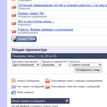
Enlavaalkar
Отличное наращивание ногтей в клинике красоты у vip маст
Zaharinniz
Бизнес дома? Да!
Незарегистрированный
Вот и наступила осень…
Kapetslaya
Работа. Фирма набирает сотрудников
emuldedumehew
Опции просмотра
Показаны темы с 1 по 20 из 43
Критерий сортировки
Порядок отображения
Показать
Новые сообщения
Популярная тема с новыми сообщениями
Нет новых сообщений
Популярная тема без новых сообщений
Тема закрыта
Ваши права в разделе
Вы
не можете
создавать новые темы