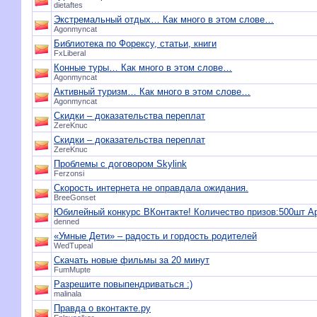
dietaftes
Экстремальный отдых… Как много в этом слове…
Agonmyncat
Библиотека по Форексу, статьи, книги
FxLiberal
Конные туры… Как много в этом слове…
Agonmyncat
Активный туризм… Как много в этом слове…
Agonmyncat
Скидки – доказательства переплат
ZereKnuc
Скидки – доказательства переплат
ZereKnuc
Проблемы с договором Skylink
Ferzonsi
Скорость интернета не оправдала ожидания.
BreeGonset
Юбилейный конкурс ВКонтакте! Количество призов:500шт Ap
denned
«Умные Дети» – радость и гордость родителей
WedTupeal
Скачать новые фильмы за 20 минут
FumMupte
Разрешите повыпендриваться :)
malinala
Правда о вконтакте.ру