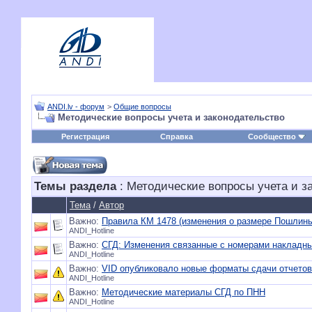
ANDI.lv - форум
>
Общие вопросы
Методические вопросы учета и законодательство
Регистрация
Справка
Сообщество
Темы раздела
: Методические вопросы учета и з
Тема
/
Автор
Важно:
Правила КМ 1478 (изменения о размере Пошлины
ANDI_Hotline
Важно:
СГД: Изменения связанные с номерами накладн
ANDI_Hotline
Важно:
VID опубликовало новые форматы сдачи отчето
ANDI_Hotline
Важно:
Методические материалы СГД по ПНН
ANDI_Hotline