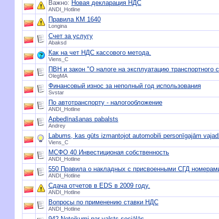
Важно:
Новая декларация НДС
ANDI_Hotline
Правила КМ 1640
Longina
Счет за услугу
Abaksd
Как на чет НДС кассового метода.
Viens_C
ПВН и закон "О налоге на эксплуатацию транспортного с
OlegMA
Финансовый износ за неполный год использования
Svstar
По автотранспорту - налогообложение
ANDI_Hotline
Apbedīnašanas pabalsts
Andrey
Labums, kas gūts izmantojot automobili personīgajām vaja
Viens_C
МСФО 40 Инвестиционая собственность
ANDI_Hotline
550 Правила о накладных с присвоенными СГД номерам
ANDI_Hotline
Сдача отчетов в EDS в 2009 году.
ANDI_Hotline
Вопросы по применению ставки НДС
ANDI_Hotline
942 Noteikumi par valsts sociālās....