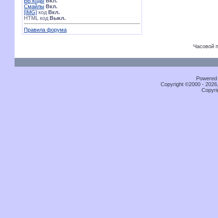
BB коды
Вкл.
Смайлы
Вкл.
[IMG]
код
Вкл.
HTML код
Выкл.
Правила форума
Часовой 
Powered b
Copyright ©2000 - 2026,
Copyri