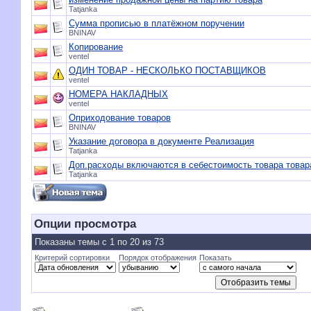
Tatjanka
Сумма прописью в платёжном поручении
BNINAV
Копирование
ventel
ОДИН ТОВАР - НЕСКОЛЬКО ПОСТАВЩИКОВ
ventel
НОМЕРА НАКЛАДНЫХ
ventel
Оприходование товаров
BNINAV
Указание договора в документе Реализация
Tatjanka
Доп.расходы включаются в себестоимость товара товар
Tatjanka
Опции просмотра
Показаны темы с 1 по 20 из 73
Критерий сортировки
Порядок отображения
Показать