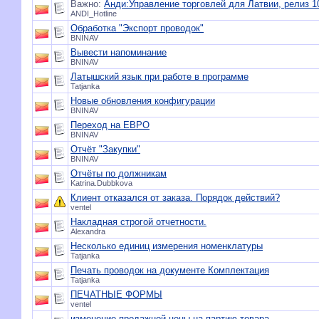
Важно:
Анди:Управление торговлей для Латвии, релиз 10
ANDI_Hotline
Обработка "Экспорт проводок"
BNINAV
Вывести напоминание
BNINAV
Латышский язык при работе в программе
Tatjanka
Новые обновления конфигурации
BNINAV
Переход на ЕВРО
BNINAV
Отчёт "Закупки"
BNINAV
Отчёты по должникам
Katrina.Dubbkova
Клиент отказался от заказа. Порядок действий?
ventel
Накладная строгой отчетности.
Alexandra
Несколько единиц измерения номенклатуры
Tatjanka
Печать проводок на документе Комплектация
Tatjanka
ПЕЧАТНЫЕ ФОРМЫ
ventel
изменение продажной цены на партию товара