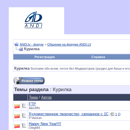
ANDI.lv - форум
>
Общение на форуме ANDI.LV
Курилка
Регистрация
Справка
Курилка
Болтаем обо всем, почти без Модераторов (раздел для Кеши и его
Темы раздела
: Курилка
Тема
/
Автор
FTP
AlexMN
Художественное творчество, связанное с 1С
(
1
2
)
P.Vaskan
Happy New Year!!!!
OlegMA