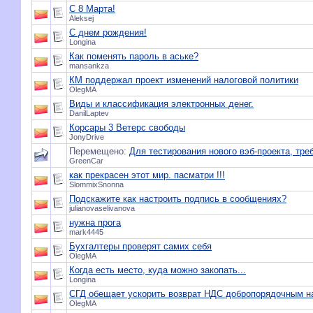
C 8 Марта!
Aleksej
С днем рождения!
Longina
Как поменять пароль в аське?
mansankza
КМ поддержал проект изменений налоговой политики
OlegMA
Виды и классификация электронных денег.
DanilLaptev
Корсары 3 Ветерс свободы
JonyDrive
Перемещено:
Для тестирования нового вэб-проекта, тре
GreenCar
как прекрасен этот мир. пасматри !!!
SlommixSnonna
Подскажите как настроить подпись в сообщениях?
julianovaselivanova
нужна прога
mark4445
Бухгалтеры проверят самих себя
OlegMA
Когда есть место, куда можно закопать...
Longina
СГД обещает ускорить возврат НДС добропорядочным 
OlegMA