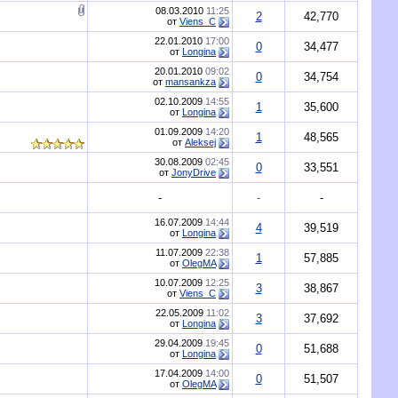
08.03.2010
11:25
2
42,770
от
Viens_C
22.01.2010
17:00
0
34,477
от
Longina
20.01.2010
09:02
0
34,754
от
mansankza
02.10.2009
14:55
1
35,600
от
Longina
01.09.2009
14:20
1
48,565
от
Aleksej
30.08.2009
02:45
0
33,551
от
JonyDrive
-
-
-
16.07.2009
14:44
4
39,519
от
Longina
11.07.2009
22:38
1
57,885
от
OlegMA
10.07.2009
12:25
3
38,867
от
Viens_C
22.05.2009
11:02
3
37,692
от
Longina
29.04.2009
19:45
0
51,688
от
Longina
17.04.2009
14:00
0
51,507
от
OlegMA