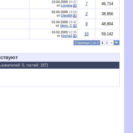
13.04.2009
16:47
7
46,714
от
Longina
02.04.2009
14:59
2
38,856
от
OlegMA
01.04.2009
19:42
9
48,804
от
Viens_C
16.02.2009
12:35
10
59,142
от
Kesha2
Страница 1 из 2
1
2
>
тствуют
зователей: 0, гостей: 187)