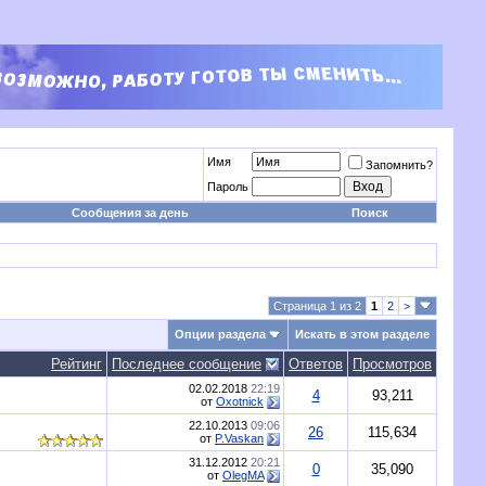
Имя
Запомнить?
Пароль
Сообщения за день
Поиск
Страница 1 из 2
1
2
>
Опции раздела
Искать в этом разделе
Рейтинг
Последнее сообщение
Ответов
Просмотров
02.02.2018
22:19
4
93,211
от
Oxotnick
22.10.2013
09:06
26
115,634
от
P.Vaskan
31.12.2012
20:21
0
35,090
от
OlegMA