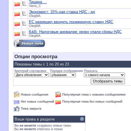
Тишина ...
Viens_C
Экономист: 15%-ная ставка НДС - яд
OlegMA
ЕС разрешил вводить пониженную ставку НДС
OlegMA
Б&Б: Налоговые аномалии: резко упали сборы НДС
OlegMA
Опции просмотра
Показаны темы с 1 по 20 из 23
Критерий сортировки
Порядок отображения
Показать
Новые сообщения
Популярная тема с новыми сообщениями
Нет новых сообщений
Популярная тема без новых сообщений
Тема закрыта
Ваши права в разделе
Вы
не можете
создавать новые темы
Вы
не можете
отвечать в темах