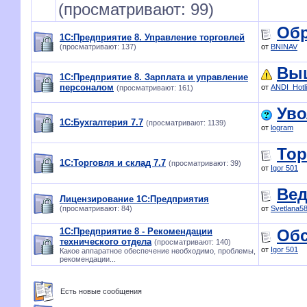
(просматривают: 99)
Обр
1С:Предприятие 8. Управление торговлей
(просматривают: 137)
от
BNINAV
Выш
1С:Предприятие 8. Зарплата и управление
персоналом
от
ANDI_Hotl
(просматривают: 161)
Уво
1С:Бухгалтерия 7.7
(просматривают: 1139)
от
logram
Тор
1С:Торговля и склад 7.7
(просматривают: 39)
от
Igor 501
Вед
Лицензирование 1С:Предприятия
(просматривают: 84)
от
Svetlana5
1С:Предприятие 8 - Рекомендации
Обс
технического отдела
(просматривают: 140)
от
Igor 501
Какое аппаратное обеспечение необходимо, проблемы,
рекомендации...
Есть новые сообщения